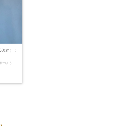
0cm）：
名前のその名の通り、童話に出てくる妖精のようになれる華やかで可愛らしいお花です。 針金などを使わずに、ふわっと仕上げるのが特徴のお花で、バランスよく丸くふんわりとしたお花は、場所や人物の可愛らしさを引き立ててくれる事間違いなしです。 【装飾のポイント】 淡い色を使用することで、よりふんわりとした印象の装飾になります！