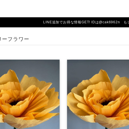
LINE追加でお得な情報GET! IDは@cak6962n も
リーフラワー