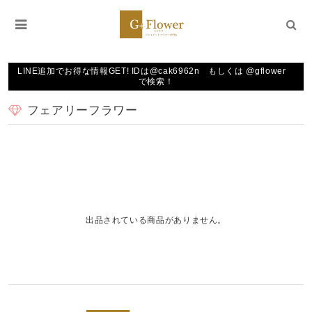
LINE追加でお得な情報GET! IDは@cak6962n もしくは @gflower
で検索！
フェアリーフラワー
出品されている商品がありません。