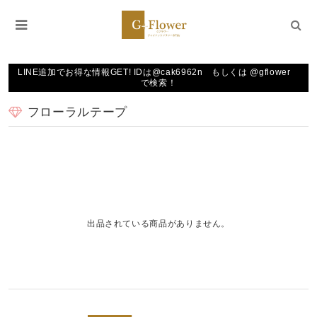
LINE追加でお得な情報GET! IDは@cak6962n もしくは @gflower
で検索！
フローラルテープ
出品されている商品がありません。