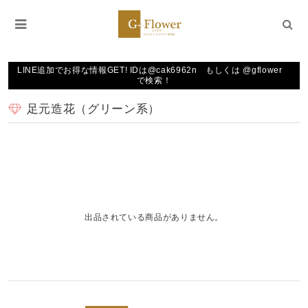
LINE追加でお得な情報GET! IDは@cak6962n もしくは @gflower
で検索！
足元造花（グリーン系）
出品されている商品がありません。