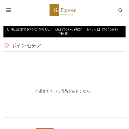
LINE追加でお得な情報GET! IDは@cak6962n もしくは @gflower
で検索！
ポインセチア
出品されている商品がありません。