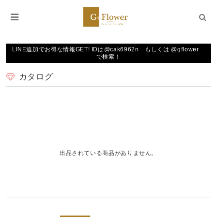
LINE追加でお得な情報GET! IDは@cak6962n もしくは @gflower
で検索！
カタログ
出品されている商品がありません。