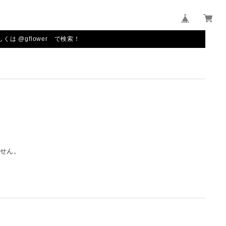
しくは @gflower で検索！
せん。