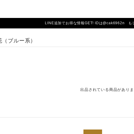
LINE追加でお得な情報GET! IDは@cak6962n も
花（ブルー系）
出品されている商品がありま